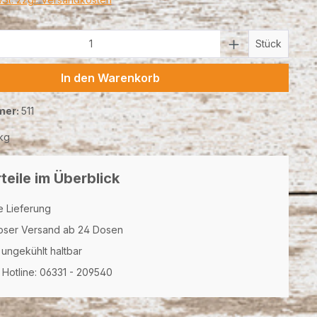
Anzahl: Gib den gewünschten Wert ein 
Stück
In den Warenkorb
mer:
511
kg
teile im Überblick
e Lieferung
oser Versand ab 24 Dosen
 ungekühlt haltbar
Hotline: 06331 - 209540