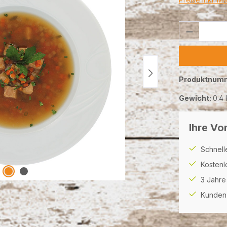
Produkt 
Produktnum
Gewicht:
0.4 
Ihre Vor
Schnell
Kostenl
3 Jahre
Kunden 