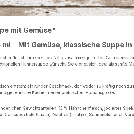
ppe mit Gemüse"
l – Mit Gemüse, klassische Suppe in
chenfleisch mit einer sorgfältig zusammengestellten Gemüsemischung
tionellen Hühnersuppe wünscht. Sie eignet sich ideal als sanfte Ma
 entsteht ein runder Geschmack, der weder zu kräftig noch zu mild
dige, ehrliche Küche in einer praktischen Portionsgröße.
ränderlichen Gewichtsanteilen, 13 % Hähnchenfleisch, jodiertes Speis
ze, Gemüseextrakt (Lauch, Zwiebeln), Palmöl, Sonnenblumenöl, Verd