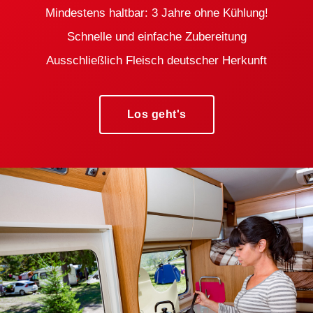
Calciumphosphat. Allergene: Weizen, Sellerie, Ei.
Mindestens haltbar: 3 Jahre ohne Kühlung!
Kann Spuren von Milch, Senf und Soja enthalten.
Nährwerte je 100 g: Brennwert 244 kJ / 58 kcal
Schnelle und einfache Zubereitung
Fett 1,9 g, davon gesättigte Fettsäuren 1,10 g
Kohlenhydrate 6,5 g, davon Zucker 0,8 g Eiweiß
Ausschließlich Fleisch deutscher Herkunft
2,9 g Salz 1,18 g
Los geht's