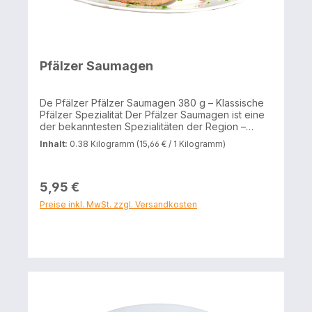
Pfälzer Saumagen
De Pfälzer Pfälzer Saumagen 380 g – Klassische
Pfälzer Spezialität Der Pfälzer Saumagen ist eine
der bekanntesten Spezialitäten der Region –
herzhaft, würzig und voller traditioneller
Inhalt:
0.38 Kilogramm
(15,66 € / 1 Kilogramm)
Handwerkskunst. Seine typische Mischung aus
Fleisch, Kartoffeln und ausgewählten Gewürzen
verleiht ihm einen unverwechselbaren
Geschmack, der in der Pfalz seit Generationen
5,95 €
geschätzt wird. Ob in Scheiben angebraten, kalt
Preise inkl. MwSt. zzgl. Versandkosten
aufgeschnitten oder als Bestandteil einer
klassischen Vesperplatte – dieser Saumagen ist
vielseitig einsetzbar und bietet einen
authentischen Genussmoment für alle, die echte
regionale Küche lieben. Die ausgewogene
Kombination aus Schwein, Rind, Speck und
Kartoffeln macht ihn besonders aromatisch und
angenehm sättigend. Zutaten 50 %
Schweinefleisch und Rindfleisch, Speck,