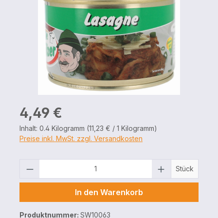
Regulärer Preis:
4,49 €
Inhalt:
0.4 Kilogramm
(11,23 € / 1 Kilogramm)
Preise inkl. MwSt. zzgl. Versandkosten
Produkt Anzahl: Gib den gewünschten 
Stück
In den Warenkorb
Produktnummer:
SW10063