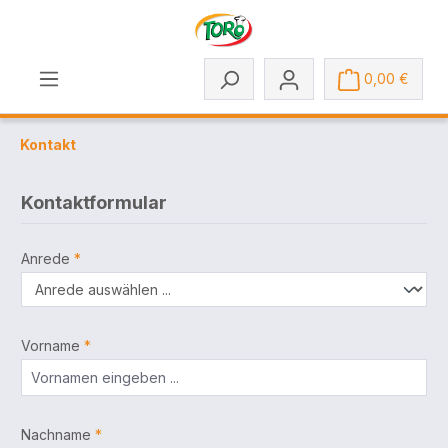
Zum Hauptinhalt springen
0,00 €
Kontakt
Kontaktformular
Anrede
*
Vorname
*
Nachname
*