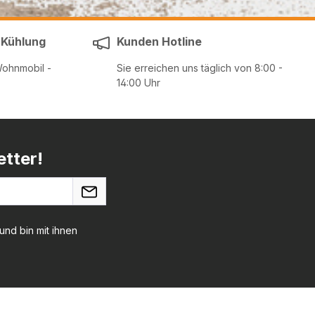
 Kühlung
Kunden Hotline
Wohnmobil -
Sie erreichen uns täglich von 8:00 -
14:00 Uhr
tter!
nd bin mit ihnen