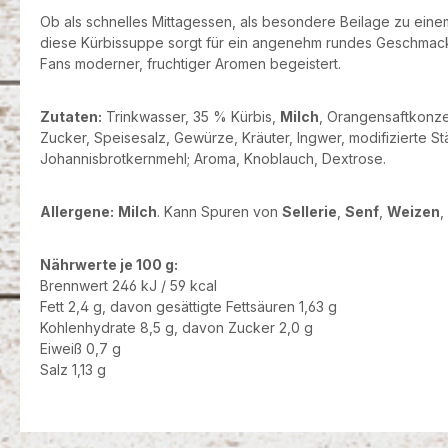
Ob als schnelles Mittagessen, als besondere Beilage zu ei
diese Kürbissuppe sorgt für ein angenehm rundes Geschmack
Fans moderner, fruchtiger Aromen begeistert.
Zutaten:
Trinkwasser, 35 % Kürbis,
Milch
, Orangensaftkonzen
Zucker, Speisesalz, Gewürze, Kräuter, Ingwer, modifizierte St
Johannisbrotkernmehl; Aroma, Knoblauch, Dextrose.
Allergene:
Milch
. Kann Spuren von
Sellerie
,
Senf
,
Weizen
,
Nährwerte je 100 g:
Brennwert 246 kJ / 59 kcal
Fett 2,4 g, davon gesättigte Fettsäuren 1,63 g
Kohlenhydrate 8,5 g, davon Zucker 2,0 g
Eiweiß 0,7 g
Salz 1,13 g