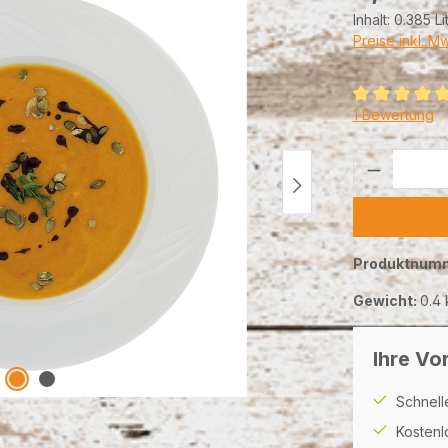
Inhalt:
0.385 Li
Preise inkl. M
Durchschnittl
1 Bewertung
Produkt 
Produktnum
Gewicht:
0.4 
Ihre Vor
Schnell
Kostenl