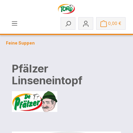
Zum Hauptinhalt springen
0,00 €
Feine Suppen
Pfälzer
Linseneintopf
Bildergalerie überspringen