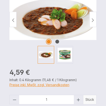
Regulärer Preis:
4,59 €
Inhalt:
0.4 Kilogramm
(11,48 € / 1 Kilogramm)
Preise inkl. MwSt. zzgl. Versandkosten
Produkt Anzahl: Gib den gewünschten 
Stück