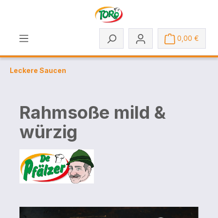
Zum Hauptinhalt springen
0,00 €
Leckere Saucen
Rahmsoße mild &
würzig
Bildergalerie überspringen