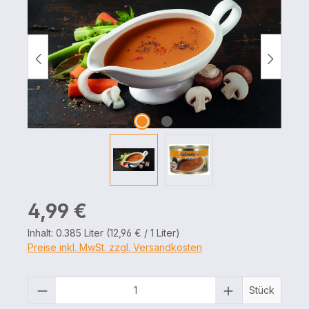
Regulärer Preis:
4,99 €
Inhalt:
0.385 Liter
(12,96 € / 1 Liter)
Preise inkl. MwSt. zzgl. Versandkosten
Produkt Anzahl: Gib den gewünschten 
Stück