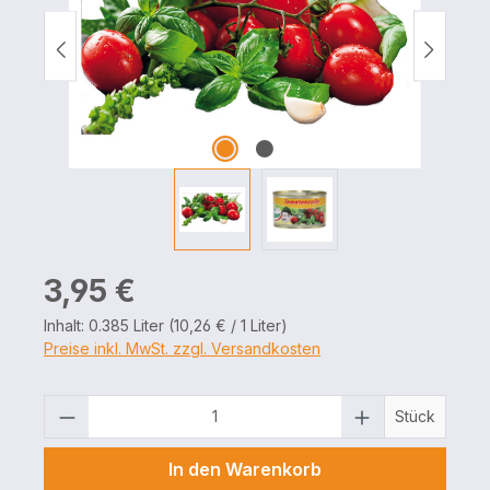
Regulärer Preis:
3,95 €
Inhalt:
0.385 Liter
(10,26 € / 1 Liter)
Preise inkl. MwSt. zzgl. Versandkosten
Produkt Anzahl: Gib den gewünschten 
Stück
In den Warenkorb